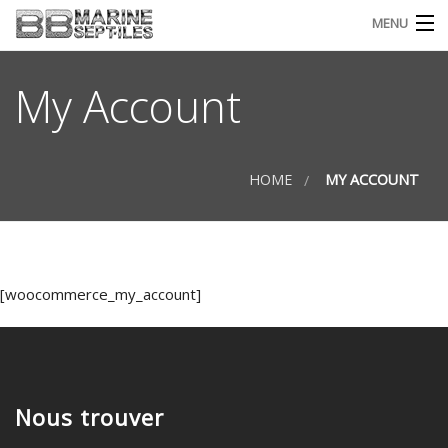
MENU
ACCUEIL
My Account
L’ENTREPRISE
QUALIFICATION ET CERTIFICATIONS
HOME
MY ACCOUNT
CONTACT
I
FRANÇAIS
S
[woocommerce_my_account]
M
Nous trouver
a