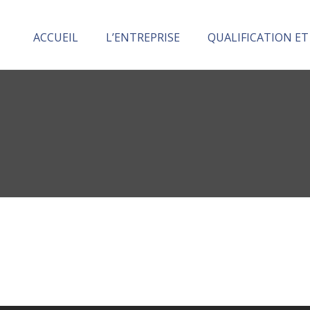
ACCUEIL
L’ENTREPRISE
QUALIFICATION ET
Division Ingénierie et Services
Division Maritime
Division armature