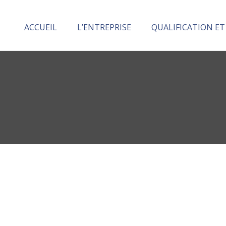
ACCUEIL
L’ENTREPRISE
QUALIFICATION ET
Division Ingénierie et Services
Division Maritime
Division armature