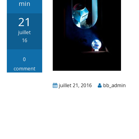
min
21
juillet
16
0
comment
juillet 21, 2016
bb_admin