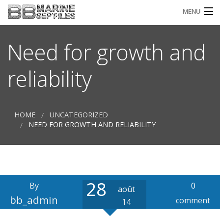
MENU
ACCUEIL
Need for growth and
L’ENTREPRISE
reliability
QUALIFICATION ET CERTIFICATIONS
CONTACT
HOME
UNCATEGORIZED
NEED FOR GROWTH AND RELIABILITY
I
FRANÇAIS
S
M
28
By
0
août
bb_admin
comment
14
a