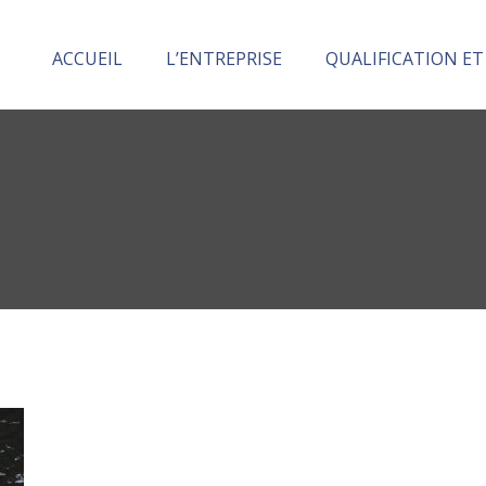
ACCUEIL
L’ENTREPRISE
QUALIFICATION ET
Division Ingénierie et Services
Division Maritime
Division armature