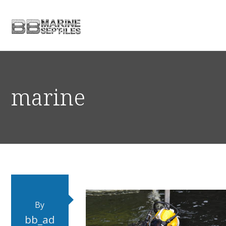
marine
By
bb_ad