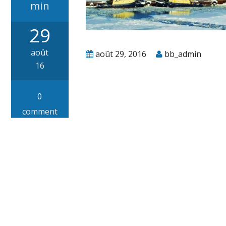
min
29
août
août 29, 2016
bb_admin
16
0
comment