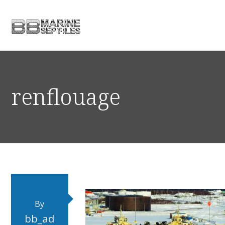
renflouage
By
bb_ad