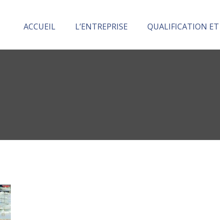
ACCUEIL
L’ENTREPRISE
QUALIFICATION ET
Division Ingénierie et Services
Division Maritime
Division armature