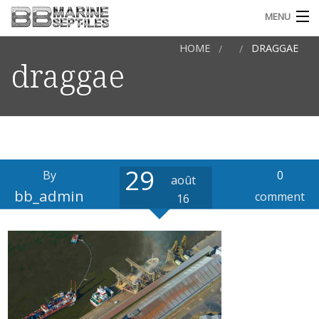
MENU
HOME
DRAGGAE
ACCUEIL
draggae
L’ENTREPRISE
QUALIFICATION ET CERTIFICATIONS
CONTACT
29
By
0
août
I
FRANÇAIS
bb_admin
comment
16
S
M
(
a