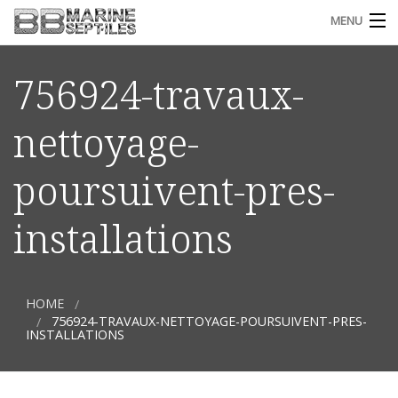
MENU
ACCUEIL
756924-travaux-
L’ENTREPRISE
nettoyage-
QUALIFICATION ET CERTIFICATIONS
poursuivent-pres-
CONTACT
installations
I
FRANÇAIS
S
HOME
M
756924-TRAVAUX-NETTOYAGE-POURSUIVENT-PRES-
INSTALLATIONS
(
a